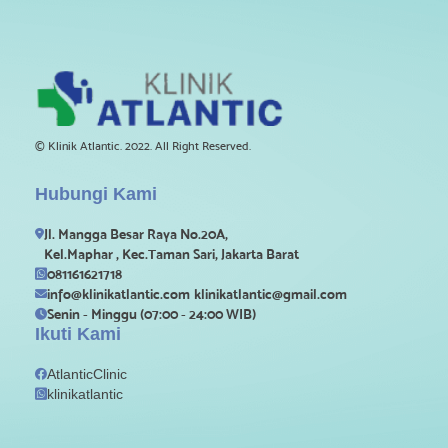
© Klinik Atlantic. 2022. All Right Reserved.
Hubungi Kami
Jl. Mangga Besar Raya No.20A,

Kel.Maphar , Kec.Taman Sari, Jakarta Barat
081161621718

info@klinikatlantic.com
klinikatlantic@gmail.com

Senin - Minggu (07:00 - 24:00 WIB)

Ikuti Kami
AtlanticClinic

klinikatlantic
