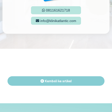
081161621718

info@klinikatlantic.com

Kembali ke artikel
