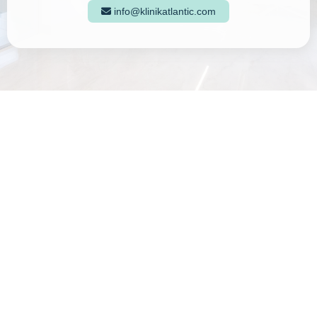
info@klinikatlantic.com

Kembali ke artikel
