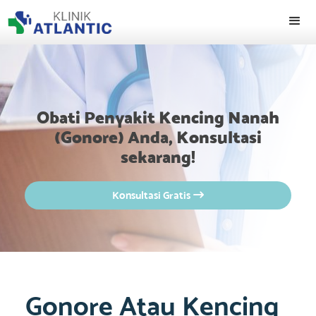
Obati Penyakit Kencing Nanah
(Gonore) Anda, Konsultasi
sekarang!
Konsultasi Gratis

Gonore Atau Kencing