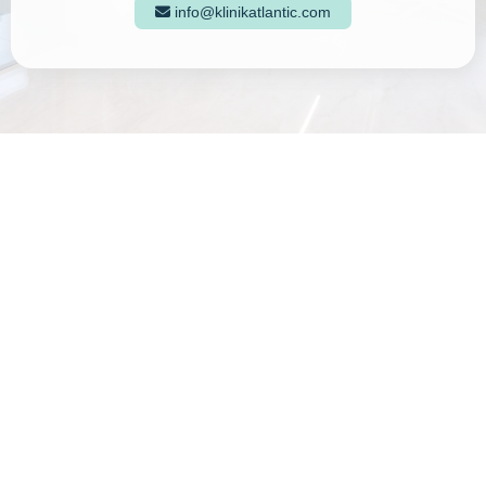
info@klinikatlantic.com

Kembali ke artikel
