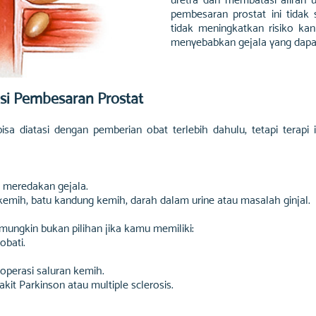
pembesaran prostat ini tidak
tidak meningkatkan risiko kank
menyebabkan gejala yang dapa
si Pembesaran Prostat
isa diatasi dengan pemberian obat terlebih dahulu, tetapi terapi
k meredakan gejala.
 kemih, batu kandung kemih, darah dalam urine atau masalah ginjal.
 mungkin bukan pilihan jika kamu memiliki:
obati.
 operasi saluran kemih.
kit Parkinson atau multiple sclerosis.
at menyebabkan efek samping. Tergantung pada prosedur yang dipili