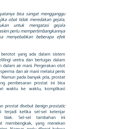
nyatanya bisa sangat mengganggu
jika obat tidak meredakan gejala,
kukan untuk mengatasi gejala
asien perlu mempertimbangkannya
isa menyebabkan beberapa efek
l berotot yang ada dalam sistem
lilingi uretra dan bertugas dalam
 dalam air mani. Pergerakan otot
perma dan air mani melalui penis
 Namun pada banyak pria, prostat
ng pembesaran prostat ini bisa
ri waktu ke waktu, komplikasi
n prostat disebut
benign prostatic
 terjadi ketika sel-sel kelenjar
 biak. Sel-sel tambahan ini
tat membengkak, yang menekan
rine. Namun, perlu diingat bahwa