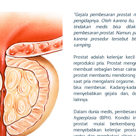
“Gejala pembesaran prostat 
pengidapnya. Oleh karena itu, 
tindakan medis bisa dila
pembesaran prostat. Namun, p
karena prosedur tersebut b
samping.
Prostat adalah kelenjar keci
reproduksi pria. Prostat menge
membuat sebagian besar cairan
prostat membantu mendorong s
saat pria mengalami orgasme.
bisa membesar. Kadang-kada
menyebabkan gejala dan, da
lainnya.
Dalam dunia medis, pembesara
hyperplasia
(BPH). Kondisi ini
prostat mulai berkembang
menyebabkan kelenjar pros
uretra dan membatasi aliran u