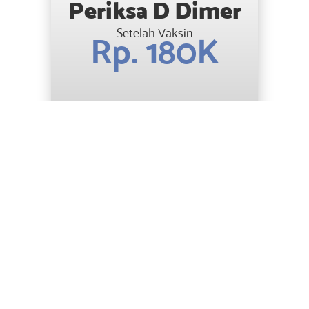
Periksa D Dimer
Setelah Vaksin
Rp. 180K
Konsultasikan keluhan Anda
kepada Tenaga Medis Profesional