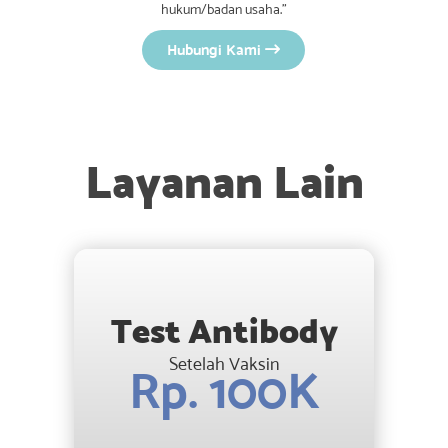
hukum/badan usaha.”
Hubungi Kami

Layanan Lain
Test Antibody
Setelah Vaksin
Rp. 100K