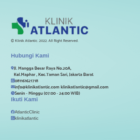
© Klinik Atlantic. 2022. All Right Reserved.
Hubungi Kami
Jl. Mangga Besar Raya No.20A,

Kel.Maphar , Kec.Taman Sari, Jakarta Barat
081161621718

info@klinikatlantic.com
klinikatlantic@gmail.com

Senin - Minggu (07:00 - 24:00 WIB)

Ikuti Kami
AtlanticClinic

klinikatlantic
