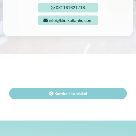
081161621718

info@klinikatlantic.com

Kembali ke artikel
